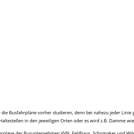
e Busfahrpläne vorher studieren, denn bei nahezu jeder Linie gi
Haltestellen in den jeweiligen Orten oder es wird z.B. Damme wi
hrpläne der Busunternehmen VVN, Feldhaus, Schomaker und Wilme