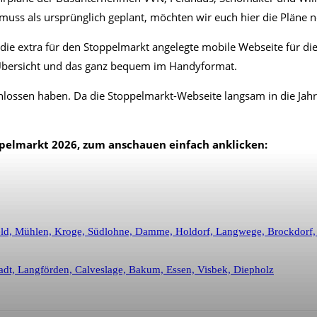
uss als ursprünglich geplant, möchten wir euch hier die Pläne
ie extra für den Stoppelmarkt angelegte mobile Webseite für die
er Übersicht und das ganz bequem im Handyformat.
lossen haben. Da die Stoppelmarkt-Webseite langsam in die Jah
pelmarkt 2026, zum anschauen einfach anklicken:
nfeld, Mühlen, Kroge, Südlohne, Damme, Holdorf, Langwege, Brockdor
tadt, Langförden, Calveslage, Bakum, Essen, Visbek, Diepholz