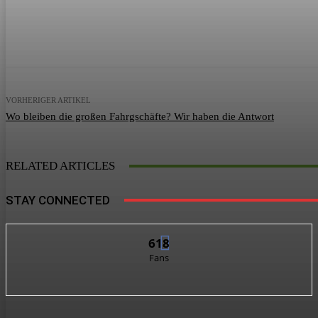
Teilen
Facebook
X
Pinterest
VORHERIGER ARTIKEL
Wo bleiben die großen Fahrgschäfte? Wir haben die Antwort
RELATED ARTICLES
STAY CONNECTED
618
Fans