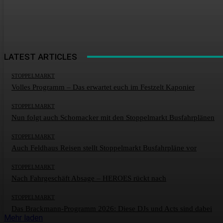
LATEST ARTICLES
STOPPELMARKT
Volles Programm – Das erwartet euch im Festzelt Kaponier
STOPPELMARKT
Nun folgt auch Schomacker mit den Stoppelmarkt Busfahrplänen
STOPPELMARKT
Auch Feldhaus Reisen stellt Stoppelmarkt Busfahrpläne vor
STOPPELMARKT
Nach Fahrgeschäft Absage – HEROES rückt nach
STOPPELMARKT
Das Brackmann-Programm 2026: Diese DJs und Acts sind dabei
Mehr laden