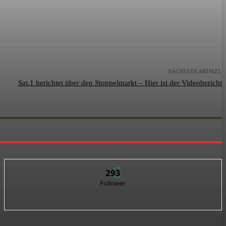
NÄCHSTER ARTIKEL
Sat.1 berichtet über den Stoppelmarkt – Hier ist der Videobericht
293
Follower