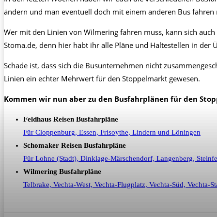
ändern und man eventuell doch mit einem anderen Bus fahren m
Wer mit den Linien von Wilmering fahren muss, kann sich auch d
Stoma.de, denn hier habt ihr alle Pläne und Haltestellen in d
Schade ist, dass sich die Busunternehmen nicht zusammengesch
Linien ein echter Mehrwert für den Stoppelmarkt gewesen.
Kommen wir nun aber zu den Busfahrplänen für den Stop
Feldhaus Reisen Busfahrpläne
Für Cloppenburg, Essen, Frisoythe, Lindern und Löningen
Schomaker Reisen Busfahrpläne
Für Lohne (Stadt), Dinklage-Märschendorf, Langenberg, Stei
Wilmering Busfahrpläne
Telbrake, Vechta-West, Vechta-Flugplatz, Vechta-Süd, Vechta-S