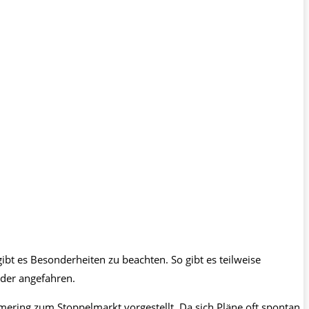
bt es Besonderheiten zu beachten. So gibt es teilweise
eder angefahren.
ring zum Stoppelmarkt vorgestellt. Da sich Pläne oft spontan