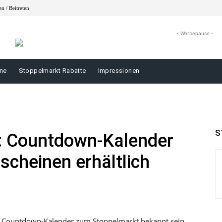
n / Beitreten
- Werbepause -
äne
Stoppelmarkt Rabatte
Impressionen
S
: Countdown-Kalender
scheinen erhältlich
der Countdown-Kalender zum Stoppelmarkt bekannt sein.