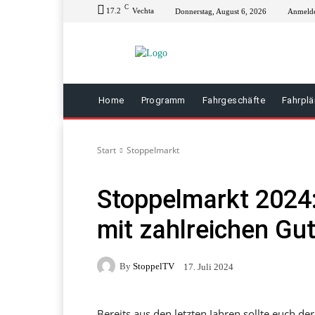
C
17.2
Vechta
Donnerstag, August 6, 2026
Anmelde
Home
Programm
Fahrgeschäfte
Fahrpl
Start
Stoppelmarkt
Stoppelmarkt 2024
mit zahlreichen Gut
By
StoppelTV
17. Juli 2024
Bereits aus den letzten Jahren sollte euch 