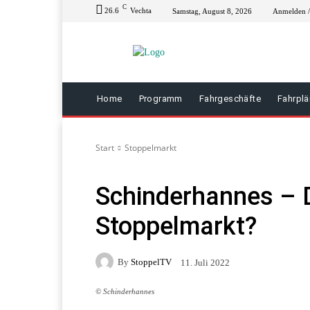
C
26.6
Vechta
Samstag, August 8, 2026
Anmelden / 
Home
Programm
Fahrgeschäfte
Fahrpl
Start
Stoppelmarkt
Schinderhannes – 
Stoppelmarkt?
By
StoppelTV
11. Juli 2022
© Schinderhannes