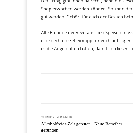
Der Erfolg gibt ihnen da recht, denn die Gesc
Shop erworben werden können. So kann der G
gut werden. Gehört für euch der Besuch bei
Alle Freunde der vegetarischen Speisen müsse
einen echten Geheimtipp für euch auf Lager
es die Augen offen halten, damit ihr diesen T
Facebook
X
Teilen
VORHERIGER ARTIKEL
Alkoholfreies-Zelt gerettet – Neue Betreiber
gefunden