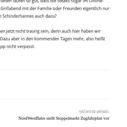
häften laufen so gut, dass die Steaks sogar im Online-
rillabend mit der Familie oder Freunden eigentlich nur
m Schinderhannes auch dazu?
n jetzt nicht traurig sein, denn auch hier haben wir
. Dazu aber in den kommenden Tagen mehr, also heißt
ipp nicht verpasst.
Pinterest
WhatsApp
NÄCHSTER ARTIKEL
NordWestBahn stellt Stoppelmarkt Zugfahrplan vor