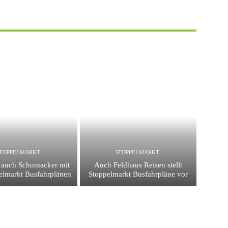
TOPPELMARKT
STOPPELMARKT
t auch Schomacker mit
Auch Feldhaus Reisen stellt
elmarkt Busfahrplänen
Stoppelmarkt Busfahrpläne vor