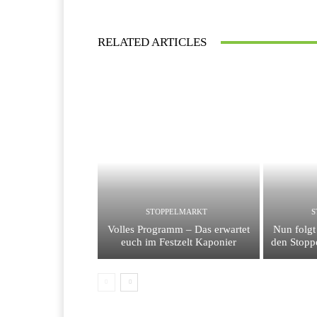
RELATED ARTICLES
STOPPELMARKT
S
Volles Programm – Das erwartet
Nun folg
euch im Festzelt Kaponier
den Stopp