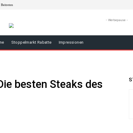
Beitreten
- Werbepause -
äne
Stoppelmarkt Rabatte
Impressionen
S
Die besten Steaks des