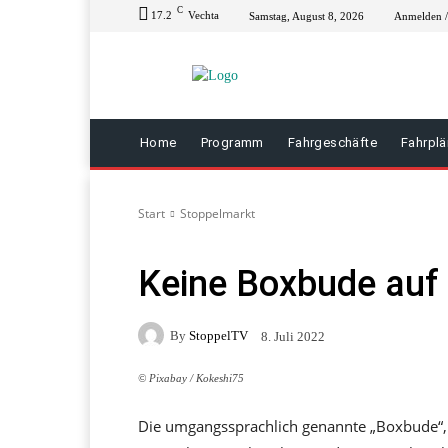
C
17.2
Vechta
Samstag, August 8, 2026
Anmelden / 
Home
Programm
Fahrgeschäfte
Fahrpl
Start
Stoppelmarkt
Keine Boxbude auf
By
StoppelTV
8. Juli 2022
© Pixabay / Kokeshi75
Die umgangssprachlich genannte „Boxbude“,