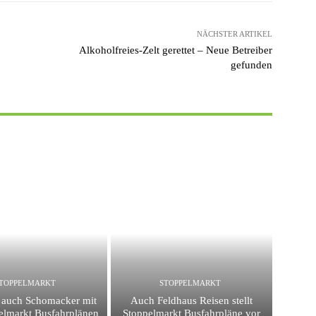
NÄCHSTER ARTIKEL
Alkoholfreies-Zelt gerettet – Neue Betreiber
gefunden
TOPPELMARKT
STOPPELMARKT
t auch Schomacker mit
Auch Feldhaus Reisen stellt
elmarkt Busfahrplänen
Stoppelmarkt Busfahrpläne vor