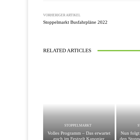
VORHERIGER ARTIKEL
Stoppelmarkt Busfahrpläne 2022
RELATED ARTICLES
STOPPELMARKT
S
Volles Programm – Das erwartet
Nun folg
euch im Festzelt Kaponier
den Stopp