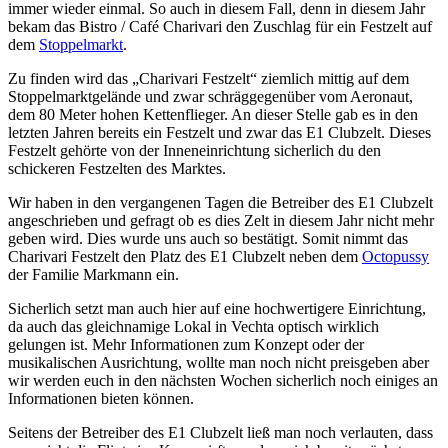
immer wieder einmal. So auch in diesem Fall, denn in diesem Jahr
bekam das Bistro / Café Charivari den Zuschlag für ein Festzelt auf
dem
Stoppelmarkt
.
Zu finden wird das „Charivari Festzelt“ ziemlich mittig auf dem
Stoppelmarktgelände und zwar schräggegenüber vom Aeronaut,
dem 80 Meter hohen Kettenflieger. An dieser Stelle gab es in den
letzten Jahren bereits ein Festzelt und zwar das E1 Clubzelt. Dieses
Festzelt gehörte von der Inneneinrichtung sicherlich du den
schickeren Festzelten des Marktes.
Wir haben in den vergangenen Tagen die Betreiber des E1 Clubzelt
angeschrieben und gefragt ob es dies Zelt in diesem Jahr nicht mehr
geben wird. Dies wurde uns auch so bestätigt. Somit nimmt das
Charivari Festzelt den Platz des E1 Clubzelt neben dem
Octopussy
der Familie Markmann ein.
Sicherlich setzt man auch hier auf eine hochwertigere Einrichtung,
da auch das gleichnamige Lokal in Vechta optisch wirklich
gelungen ist. Mehr Informationen zum Konzept oder der
musikalischen Ausrichtung, wollte man noch nicht preisgeben aber
wir werden euch in den nächsten Wochen sicherlich noch einiges an
Informationen bieten können.
Seitens der Betreiber des E1 Clubzelt ließ man noch verlauten, dass