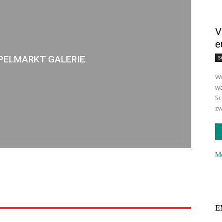
V
e
PELMARKT GALERIE
S
We
wa
Sc
zw
Me
E