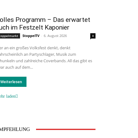
olles Programm – Das erwartet
uch im Festzelt Kaponier
StoppelTV
-
6. August 2026
toppelmarkt
0
r an ein großes Volksfest denkt, denkt
hrscheinlich an Partyschlager, Musik zum
hunkeln und zahlreiche Coverbands. All das gibt es
ar auch auf dem...
Weiterlesen
hr laden
MPFEHLUNG