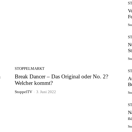
S
V
F
St
S
N
S
St
STOPPELMARKT
S
m
Break Dancer – Das Original oder No. 2?
A
Welcher kommt?
B
StoppelTV
-
3. Juni 2022
St
S
N
n
St