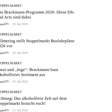
TOPPELMARKT
as Brackmann-Programm 2026: Diese DJs
nd Acts sind dabei
oppelTV
-
29. Juli 2026
TOPPELMARKT
ilmering stellt Stoppelmarkt Busfahrpläne
026 vor
oppelTV
-
28. Juli 2026
TOPPELMARKT
pezi und „Inge“: Brackmann baut
lkoholfreies Sortiment aus
oppelTV
-
28. Juli 2026
TOPPELMARKT
chtung: Das alkoholfreie Zelt auf dem
toppelmarkt braucht euch!
oppelTV
-
25. Juli 2026