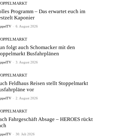
TOPPELMARKT
olles Programm – Das erwartet euch im
estzelt Kaponier
oppelTV
-
6. August 2026
TOPPELMARKT
un folgt auch Schomacker mit den
toppelmarkt Busfahrplänen
oppelTV
-
3. August 2026
TOPPELMARKT
uch Feldhaus Reisen stellt Stoppelmarkt
usfahrpläne vor
oppelTV
-
2. August 2026
TOPPELMARKT
ach Fahrgeschäft Absage – HEROES rückt
ach
oppelTV
-
30. Juli 2026