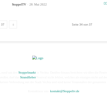
StoppelTV
-
28. Mai 2022
37
Seite 34 von 37
n, rund um den
Stoppelmarkt
in Vechta. Darüber hinaus berichten wir über die Festi
sreißer, darf das
Strandfieber
Festival nicht fehlen, welches als einziges nicht auf de
 keiner Verbindung mit der Stadt Vechta und sind keine Veranstalter der genannten 
Kontaktiere uns:
kontakt@Stoppeltv.de