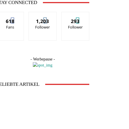
TAY CONNECTED
ESSIONEN
618
1,203
293
RIE
Fans
Follower
Follower
.)
- Werbepause -
ELIEBTE ARTIKEL