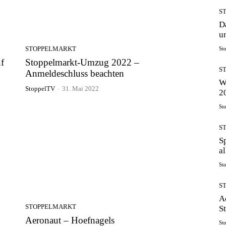
S
D
u
STOPPELMARKT
St
f
Stoppelmarkt-Umzug 2022 –
S
Anmeldeschluss beachten
W
StoppelTV
-
31. Mai 2022
2
St
S
S
a
St
S
A
STOPPELMARKT
S
Aeronaut – Hoefnagels
St