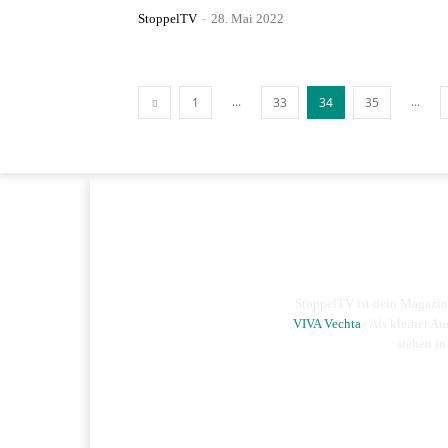
StoppelTV
-
28. Mai 2022
...
...
1
33
34
35
StoppelTV ist dein Magazi
VIVA Vechta
. Als kleiner Au
stehen in