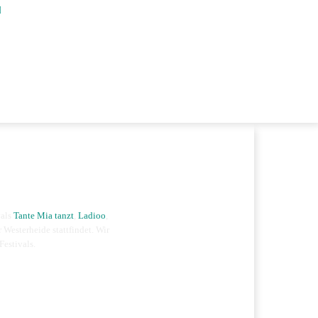
vals
Tante Mia tanzt
,
Ladioo
,
r Westerheide stattfindet. Wir
Festivals.