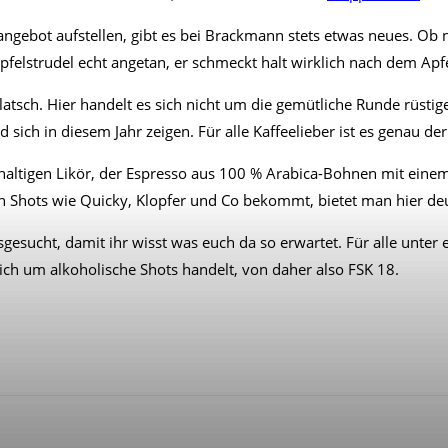
gebot aufstellen, gibt es bei Brackmann stets etwas neues. Ob nu
Apfelstrudel echt angetan, er schmeckt halt wirklich nach dem A
sch. Hier handelt es sich nicht um die gemütliche Runde rüstig
sich in diesem Jahr zeigen. Für alle Kaffeelieber ist es genau de
haltigen Likör, der Espresso aus 100 % Arabica-Bohnen mit einem 
en Shots wie Quicky, Klopfer und Co bekommt, bietet man hier de
gesucht, damit ihr wisst was euch da so erwartet. Für alle unter
 sich um alkoholische Shots handelt, von daher also FSK 18.
WhatsApp