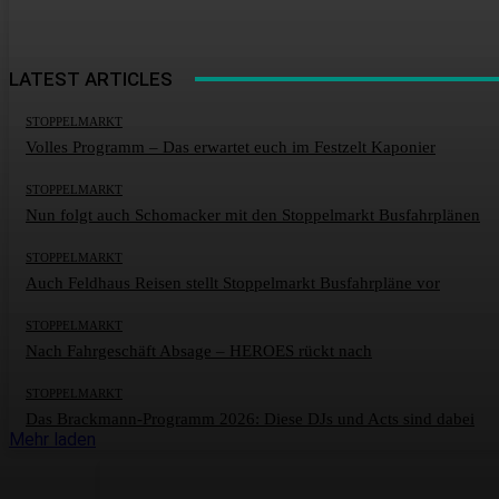
LATEST ARTICLES
STOPPELMARKT
Volles Programm – Das erwartet euch im Festzelt Kaponier
STOPPELMARKT
Nun folgt auch Schomacker mit den Stoppelmarkt Busfahrplänen
STOPPELMARKT
Auch Feldhaus Reisen stellt Stoppelmarkt Busfahrpläne vor
STOPPELMARKT
Nach Fahrgeschäft Absage – HEROES rückt nach
STOPPELMARKT
Das Brackmann-Programm 2026: Diese DJs und Acts sind dabei
Mehr laden