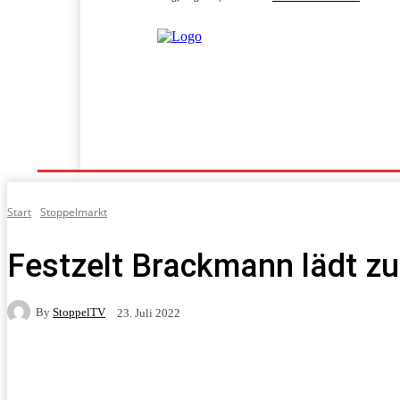
Home
Programm
Fahrgeschäfte
Fahrpläne
Start
Stoppelmarkt
Festzelt Brackmann lädt z
By
StoppelTV
23. Juli 2022