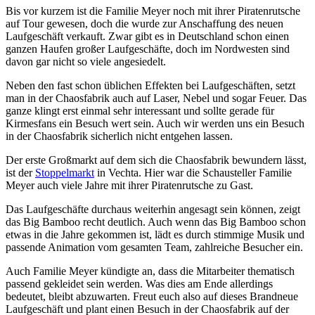
Bis vor kurzem ist die Familie Meyer noch mit ihrer Piratenrutsche
auf Tour gewesen, doch die wurde zur Anschaffung des neuen
Laufgeschäft verkauft. Zwar gibt es in Deutschland schon einen
ganzen Haufen großer Laufgeschäfte, doch im Nordwesten sind
davon gar nicht so viele angesiedelt.
Neben den fast schon üblichen Effekten bei Laufgeschäften, setzt
man in der Chaosfabrik auch auf Laser, Nebel und sogar Feuer. Das
ganze klingt erst einmal sehr interessant und sollte gerade für
Kirmesfans ein Besuch wert sein. Auch wir werden uns ein Besuch
in der Chaosfabrik sicherlich nicht entgehen lassen.
Der erste Großmarkt auf dem sich die Chaosfabrik bewundern lässt,
ist der
Stoppelmarkt
in Vechta. Hier war die Schausteller Familie
Meyer auch viele Jahre mit ihrer Piratenrutsche zu Gast.
Das Laufgeschäfte durchaus weiterhin angesagt sein können, zeigt
das Big Bamboo recht deutlich. Auch wenn das Big Bamboo schon
etwas in die Jahre gekommen ist, lädt es durch stimmige Musik und
passende Animation vom gesamten Team, zahlreiche Besucher ein.
Auch Familie Meyer kündigte an, dass die Mitarbeiter thematisch
passend gekleidet sein werden. Was dies am Ende allerdings
bedeutet, bleibt abzuwarten. Freut euch also auf dieses Brandneue
Laufgeschäft und plant einen Besuch in der Chaosfabrik auf der