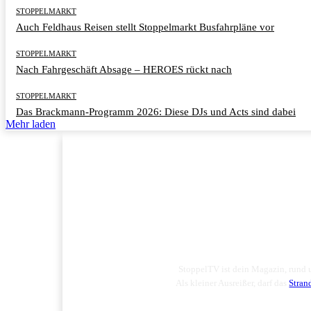
STOPPELMARKT
Auch Feldhaus Reisen stellt Stoppelmarkt Busfahrpläne vor
STOPPELMARKT
Nach Fahrgeschäft Absage – HEROES rückt nach
STOPPELMARKT
Das Brackmann-Programm 2026: Diese DJs und Acts sind dabei
Mehr laden
StoppelTV ist dein Magazin, rund
Als kleiner Ausreißer, darf das
Stran