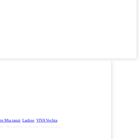
te Mia tanzt
,
Ladioo
,
VIVA Vechta
.
ndet. Wir stehen in keiner Verbindung