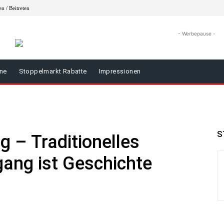
n / Beitreten
- Werbepause -
äne
Stoppelmarkt Rabatte
Impressionen
S
 – Traditionelles
ang ist Geschichte