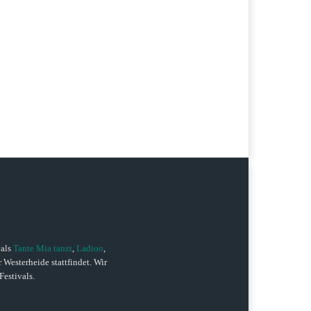
vals
Tante Mia tanzt
,
Ladioo
,
r Westerheide stattfindet. Wir
Festivals.