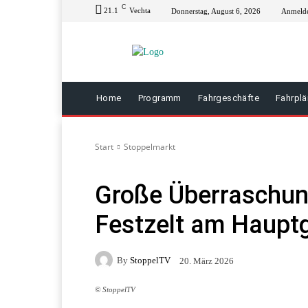
C
21.1
Vechta
Donnerstag, August 6, 2026
Anmelde
Home
Programm
Fahrgeschäfte
Fahrpl
Start
Stoppelmarkt
Große Überraschung
Festzelt am Hauptg
By
StoppelTV
20. März 2026
© StoppelTV