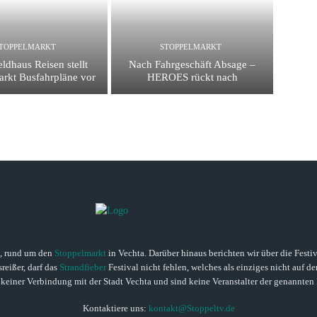
TOPPELMARKT
STOPPELMARKT
ldhaus Reisen stellt
Nach Fahrgeschäft Absage –
arkt Busfahrpläne vor
HEROES rückt nach
n, rund um den
Stoppelmarkt
in Vechta. Darüber hinaus berichten wir über die Festi
sreißer, darf das
Strandfieber
Festival nicht fehlen, welches als einziges nicht auf de
 keiner Verbindung mit der Stadt Vechta und sind keine Veranstalter der genannten 
Kontaktiere uns:
kontakt@Stoppeltv.de