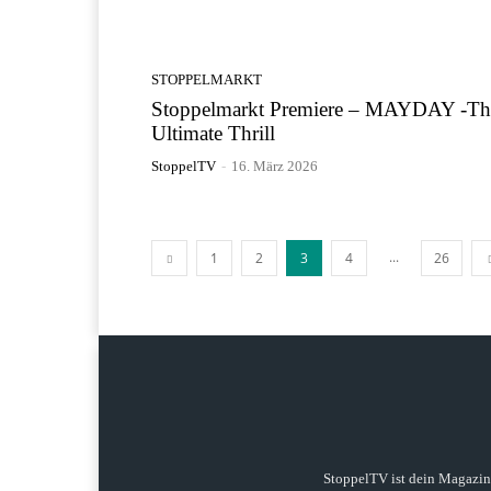
STOPPELMARKT
Stoppelmarkt Premiere – MAYDAY -Th
Ultimate Thrill
StoppelTV
-
16. März 2026
...
1
2
3
4
26
StoppelTV ist dein Magazi