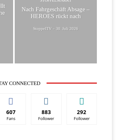
STOPPELMARKT
llt
Nach Fahrgeschäft Absage –
ne
HEROES rückt nach
StoppelTV
-
30. Juli 2026
TAY CONNECTED
607
883
292
Fans
Follower
Follower