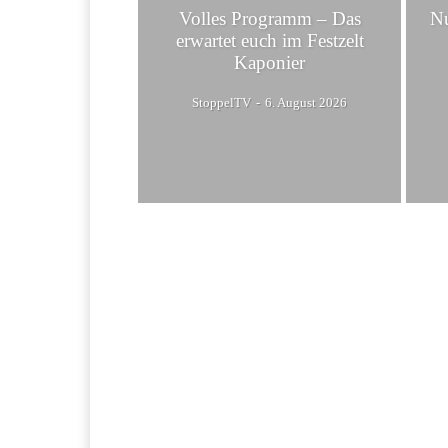
Volles Programm – Das
Nu
erwartet euch im Festzelt
Kaponier
StoppelTV
-
6. August 2026