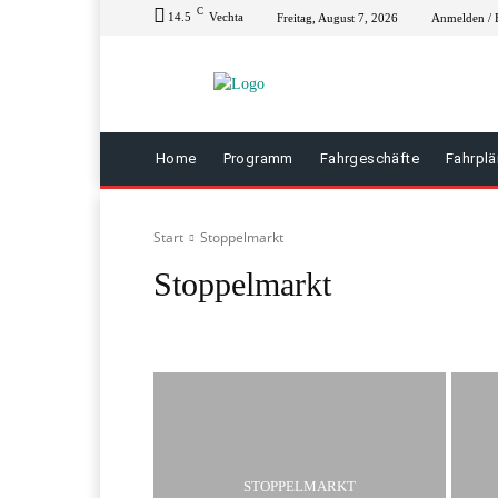
C
14.5
Vechta
Freitag, August 7, 2026
Anmelden / B
Home
Programm
Fahrgeschäfte
Fahrpl
Start
Stoppelmarkt
Stoppelmarkt
Ladioo
Partyzelte
Sonstige
Strandfieber
STOPPELMARKT