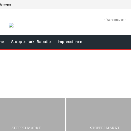
eitreten
- Werbepause -
äne
Stoppelmarkt Rabatte
Impressionen
STOPPELMARKT
STOPPELMARKT