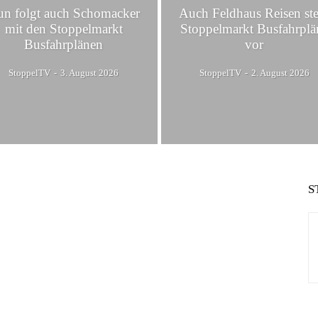
n folgt auch Schomacker
Auch Feldhaus Reisen ste
mit den Stoppelmarkt
Stoppelmarkt Busfahrplä
Busfahrplänen
vor
StoppelTV
-
3. August 2026
StoppelTV
-
2. August 2026
S