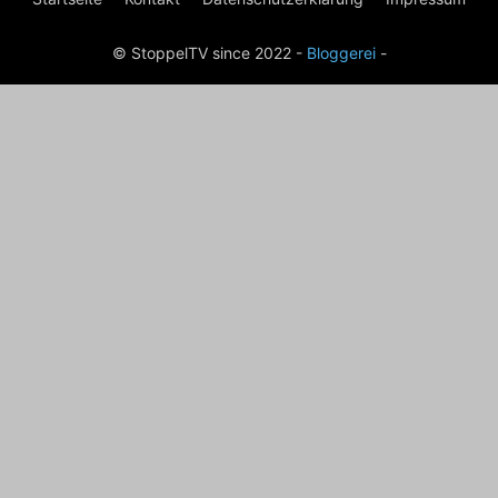
© StoppelTV since 2022 -
Bloggerei
-