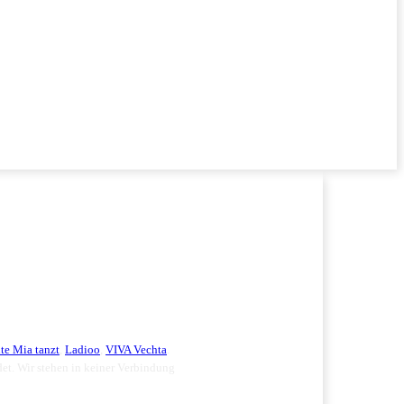
te Mia tanzt
,
Ladioo
,
VIVA Vechta
.
ndet. Wir stehen in keiner Verbindung