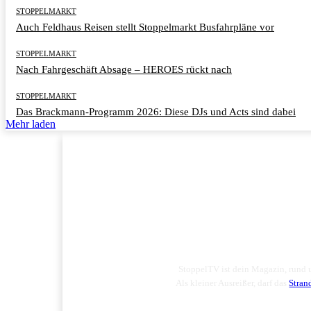
STOPPELMARKT
Auch Feldhaus Reisen stellt Stoppelmarkt Busfahrpläne vor
STOPPELMARKT
Nach Fahrgeschäft Absage – HEROES rückt nach
STOPPELMARKT
Das Brackmann-Programm 2026: Diese DJs und Acts sind dabei
Mehr laden
StoppelTV ist dein Magazin, rund
Als kleiner Ausreißer, darf das
Stran