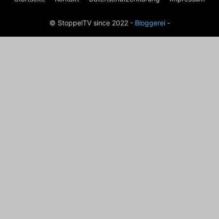
© StoppelTV since 2022 -
Bloggerei
-