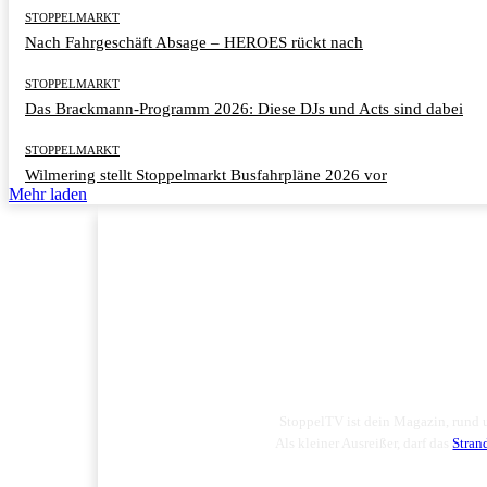
STOPPELMARKT
Nach Fahrgeschäft Absage – HEROES rückt nach
STOPPELMARKT
Das Brackmann-Programm 2026: Diese DJs und Acts sind dabei
STOPPELMARKT
Wilmering stellt Stoppelmarkt Busfahrpläne 2026 vor
Mehr laden
StoppelTV ist dein Magazin, rund
Als kleiner Ausreißer, darf das
Stran