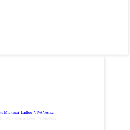
te Mia tanzt
,
Ladioo
,
VIVA Vechta
.
ndet. Wir stehen in keiner Verbindung