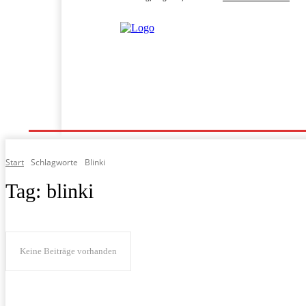
Home
Programm
Fahrgeschäfte
Fahrpläne
Start
Schlagworte
Blinki
Tag:
blinki
Keine Beiträge vorhanden