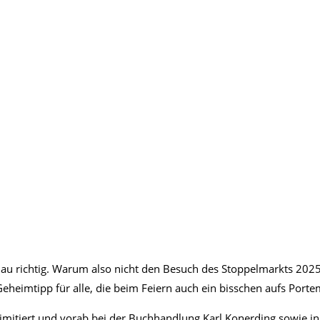
enau richtig. Warum also nicht den Besuch des Stoppelmarkts 202
eheimtipp für alle, die beim Feiern auch ein bisschen aufs Por
limitiert und vorab bei der Buchhandlung Karl Konerding sowie in 