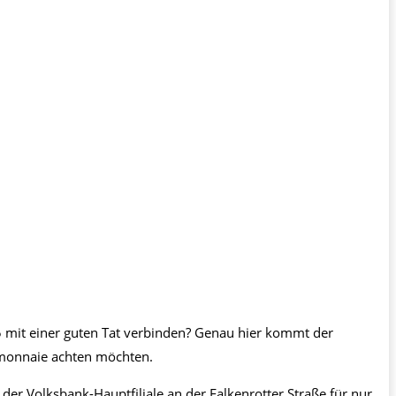
5 mit einer guten Tat verbinden? Genau hier kommt der
temonnaie achten möchten.
der Volksbank-Hauptfiliale an der Falkenrotter Straße für nur