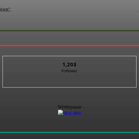
Town“
1,203
Follower
- Werbepause -