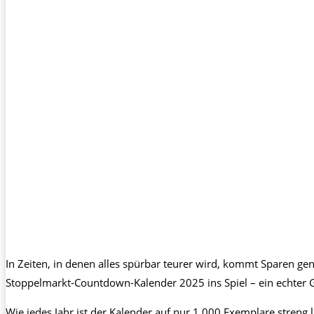
In Zeiten, in denen alles spürbar teurer wird, kommt Sparen g
Stoppelmarkt-Countdown-Kalender 2025 ins Spiel – ein echter G
Wie jedes Jahr ist der Kalender auf nur 1.000 Exemplare streng 