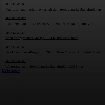
STOPPELMARKT
Nun folgt auch Schomacker mit den Stoppelmarkt Busfahrplänen
STOPPELMARKT
Auch Feldhaus Reisen stellt Stoppelmarkt Busfahrpläne vor
STOPPELMARKT
Nach Fahrgeschäft Absage – HEROES rückt nach
STOPPELMARKT
Das Brackmann-Programm 2026: Diese DJs und Acts sind dabei
STOPPELMARKT
Wilmering stellt Stoppelmarkt Busfahrpläne 2026 vor
Mehr laden