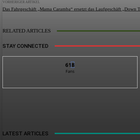
VORHERIGER ARTIKEL
Das Fahrgeschäft „Mama Caramba“ ersetzt das Laufgeschäft „Down 
RELATED ARTICLES
STAY CONNECTED
618
Fans
LATEST ARTICLES