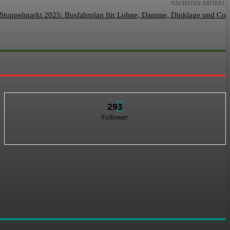
NÄCHSTER ARTIKEL
Stoppelmarkt 2025: Busfahrplan für Lohne, Damme, Dinklage und Co
293
Follower