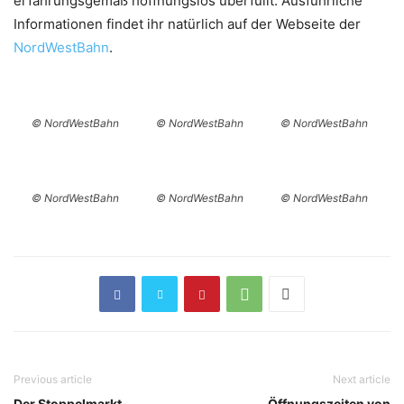
erfahrungsgemäß hoffnungslos überfüllt. Ausführliche
Informationen findet ihr natürlich auf der Webseite der
NordWestBahn
.
© NordWestBahn
© NordWestBahn
© NordWestBahn
© NordWestBahn
© NordWestBahn
© NordWestBahn
Previous article
Next article
Der Stoppelmarkt-
Öffnungszeiten von