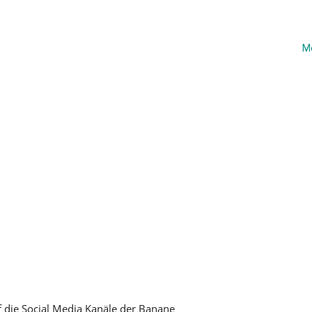
M
f die Social Media Kanäle der Banane