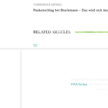
VORHERIGER ARTIKEL
Paukenschlag bei Brackmann – Das wird sich än
STOPPELMARKT
S
Volles Programm – Das erwartet
Nun folg
RELATED ARTICLES
euch im Festzelt Kaponier
den Stopp
StoppelTV ist dein Magazi
VIVA Vechta
. Als kleiner Au
stehen in