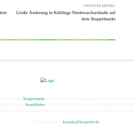
NÄCHSTER ARTIKEL
dern
Große Änderung in Kühlings Niedersachsenhalle auf
dem Stoppelmarkt
TOPPELMARKT
STOPPELMARKT
t auch Schomacker mit
Auch Feldhaus Reisen stellt
elmarkt Busfahrplänen
Stoppelmarkt Busfahrpläne vor
n, rund um den
Stoppelmarkt
in Vechta. Darüber hinaus berichten wir über die Festi
sreißer, darf das
Strandfieber
Festival nicht fehlen, welches als einziges nicht auf de
 keiner Verbindung mit der Stadt Vechta und sind keine Veranstalter der genannten 
Kontaktiere uns:
kontakt@Stoppeltv.de