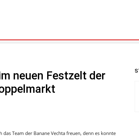
äne
Stoppelmarkt Rabatte
Impressionen
S
im neuen Festzelt der
oppelmarkt
 sich das Team der Banane Vechta freuen, denn es konnte