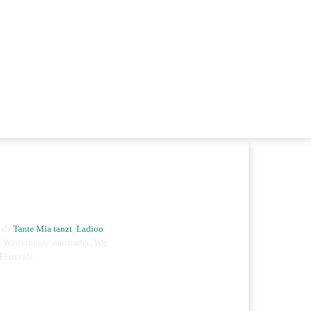
vals
Tante Mia tanzt
,
Ladioo
,
r Westerheide stattfindet. Wir
Festivals.